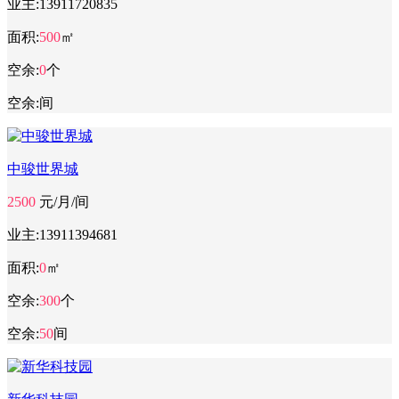
业主:
13911720835
面积:
500
㎡
空余:
0
个
空余:
间
中骏世界城
2500
元/月/间
业主:
13911394681
面积:
0
㎡
空余:
300
个
空余:
50
间