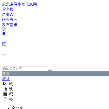
写字楼
产业园
联合办公
发布需求
北 京
搜索
清除
区 域
地 铁
面 积
价 格
全北京