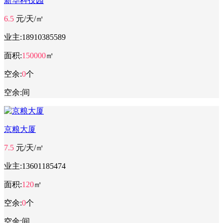
新华科技园
6.5
元/天/㎡
业主:
18910385589
面积:
150000
㎡
空余:
0
个
空余:
间
京粮大厦
7.5
元/天/㎡
业主:
13601185474
面积:
120
㎡
空余:
0
个
空余:
间