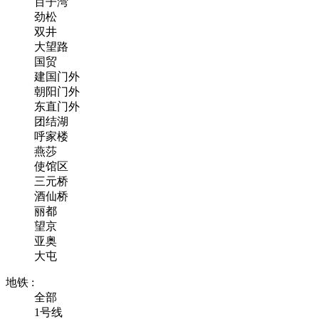
百子湾
劲松
双井
大望路
国贸
建国门外
朝阳门外
东直门外
团结湖
呼家楼
燕莎
使馆区
三元桥
酒仙桥
丽都
望京
亚奥
大屯
地铁 :
全部
1号线