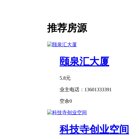
推荐房源
颐泉汇大厦
5.8
元
业主电话：
13601333391
空余
0
科技寺创业空间