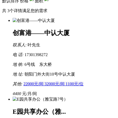
默认排序
价格
面积
共
3
个详情满足您的需求
创富港——中认大厦
联系人:
叶先生
电 话:
17301398272
地 铁:
6号线
东大桥
地 址:
朝阳门外大街10号中认大厦
其他:
22000元/间
32000元/间
1100元/位
4400
元/月/间
E园共享办公（雅...