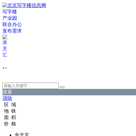
写字楼
产业园
联合办公
发布需求
北 京
搜索
清除
区 域
地 铁
面 积
价 格
全北京