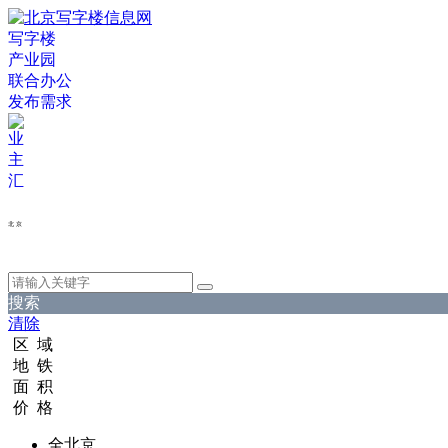
写字楼
产业园
联合办公
发布需求
北 京
搜索
清除
区 域
地 铁
面 积
价 格
全北京