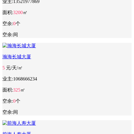
业主:
13521977869
面积:
3200
㎡
空余:
0
个
空余:
间
瀚海长城大厦
5
元/天/㎡
业主:
1068666234
面积:
325
㎡
空余:
0
个
空余:
间