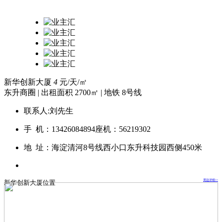
新华创新大厦
4
元/天/㎡
东升商圈
|
出租面积 2700㎡
|
地铁 8号线
联系人:
刘先生
手 机：13426084894
座机：56219302
地 址：
海淀清河8号线西小口东升科技园西侧450米
周边详细>>
新华创新大厦位置