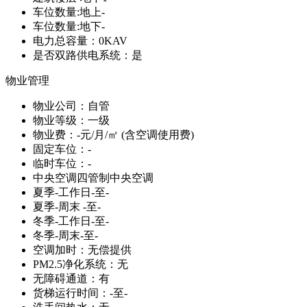
车位数量:地上
-
车位数量:地下
-
电力总容量：
0KAV
是否双路供电系统：
是
物业管理
物业公司：
自管
物业等级：
一级
物业费：
-元/月/㎡ (含空调使用费)
固定车位：
-
临时车位：
-
中央空调
四管制中央空调
夏季-工作日
-至-
夏季-周末
-至-
冬季-工作日
-至-
冬季-周末
-至-
空调加时：
无偿提供
PM2.5净化系统：
无
无障碍通道：
有
货梯运行时间：
-至-