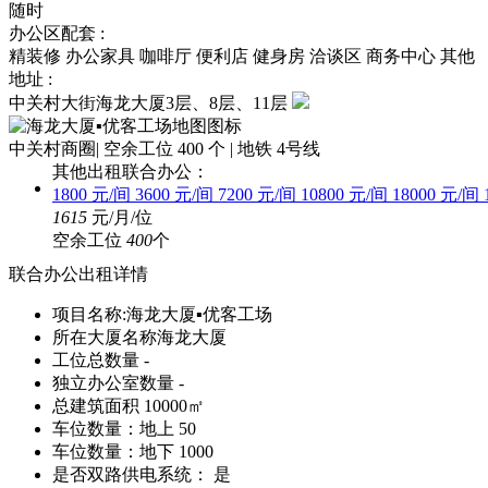
随时
办公区配套 :
精装修 办公家具 咖啡厅 便利店 健身房 洽谈区 商务中心 其他
地址 :
中关村大街海龙大厦3层、8层、11层
中关村商圈
|
空余工位 400 个
|
地铁 4号线
其他出租联合办公：
1800 元/间
3600 元/间
7200 元/间
10800 元/间
18000 元/间
1615
元/月/位
空余工位
400
个
联合办公出租详情
项目名称:
海龙大厦▪优客工场
所在大厦名称
海龙大厦
工位总数量
-
独立办公室数量
-
总建筑面积
10000㎡
车位数量：地上
50
车位数量：地下
1000
是否双路供电系统：
是