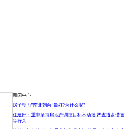
新闻中心
房子朝向"南北朝向"最好?为什么呢?
住建部：重申坚持房地产调控目标不动摇 严查捂盘惜售
等行为