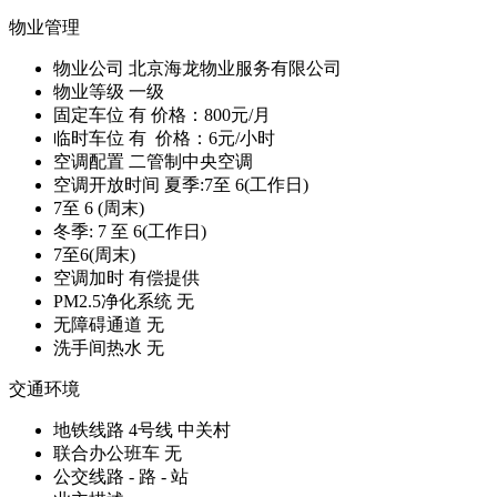
物业管理
物业公司
北京海龙物业服务有限公司
物业等级
一级
固定车位
有 价格：800元/月
临时车位
有 价格：6元/小时
空调配置
二管制中央空调
空调开放时间
夏季:7至 6(工作日)
7至 6 (周末)
冬季: 7 至 6(工作日)
7至6(周末)
空调加时
有偿提供
PM2.5净化系统
无
无障碍通道
无
洗手间热水
无
交通环境
地铁线路
4号线 中关村
联合办公班车
无
公交线路
- 路 - 站