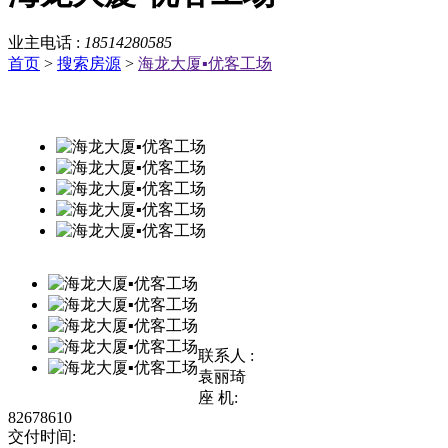
业主电话 :
18514280585
首页
>
搜索房源
>
海龙大厦▪优客工场
联系人 :
袁丽琦
座 机:
82678610
交付时间: