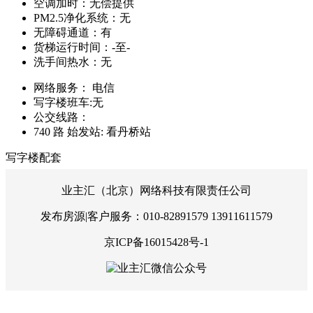
空调加时：
无偿提供
PM2.5净化系统：
无
无障碍通道：
有
货梯运行时间：
-至-
洗手间热水：
无
网络服务：
电信
写字楼班车:
无
公交线路：
740 路 始发站: 看丹桥站
写字楼配套
业主汇（北京）网络科技有限责任公司
发布房源|客户服务：010-82891579 13911611579
京ICP备16015428号-1