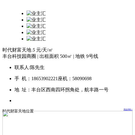
时代财富天地
5
元/天/㎡
丰台科技园商圈
|
出租面积 500㎡
|
地铁 9号线
联系人:
陈先生
手 机：18653902221
座机：58090698
地 址：
丰台区西南四环拐角处，航丰路一号
周边详细>>
时代财富天地位置