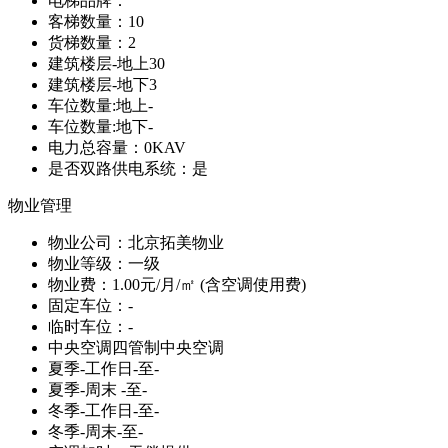
电梯品牌：
客梯数量：
10
货梯数量：
2
建筑楼层-地上
30
建筑楼层-地下
3
车位数量:地上
-
车位数量:地下
-
电力总容量：
0KAV
是否双路供电系统：
是
物业管理
物业公司：
北京拓美物业
物业等级：
一级
物业费：
1.00元/月/㎡ (含空调使用费)
固定车位：
-
临时车位：
-
中央空调
四管制中央空调
夏季-工作日
-至-
夏季-周末
-至-
冬季-工作日
-至-
冬季-周末
-至-