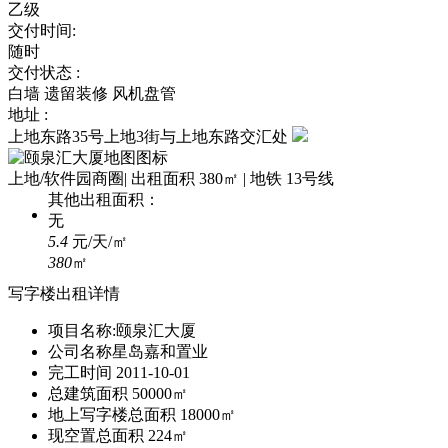
乙级
交付时间:
随时
交付状态 :
白墙 遗留装修 风机盘管
地址 :
上地东路35号上地3街与上地东路交汇处
上地/软件园商圈
|
出租面积 380㎡
|
地铁 13号线
其他出租面积：
无
5.4
元/天/㎡
380
㎡
写字楼出租详情
项目名称:
颐泉汇大厦
公司名称
星岛嘉和置业
完工时间
2011-10-01
总建筑面积
50000㎡
地上写字楼总面积
18000㎡
现空置总面积
224㎡