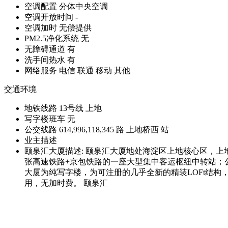
空调配置
分体中央空调
空调开放时间
-
空调加时
无偿提供
PM2.5净化系统
无
无障碍通道
有
洗手间热水
有
网络服务
电信 联通 移动 其他
交通环境
地铁线路
13号线 上地
写字楼班车
无
公交线路
614,996,118,345 路 上地桥西 站
业主描述
颐泉汇大厦描述: 颐泉汇大厦地处海淀区上地核心区，上
张高速铁路+京包铁路的一座大型集中客运枢纽中转站；
大厦为纯写字楼，为可注册的几乎全新的精装LOFt结
用，无加时费。 颐泉汇