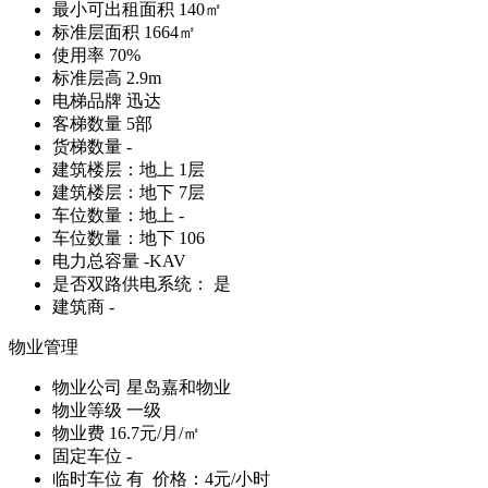
最小可出租面积
140㎡
标准层面积
1664㎡
使用率
70%
标准层高
2.9m
电梯品牌
迅达
客梯数量
5部
货梯数量
-
建筑楼层：地上
1层
建筑楼层：地下
7层
车位数量：地上
-
车位数量：地下
106
电力总容量
-KAV
是否双路供电系统：
是
建筑商
-
物业管理
物业公司
星岛嘉和物业
物业等级
一级
物业费
16.7元/月/㎡
固定车位
-
临时车位
有 价格：4元/小时