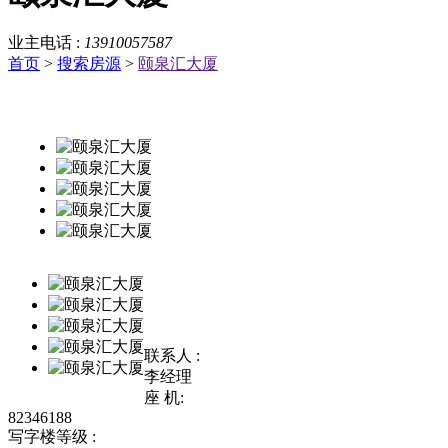
业主电话 :
13910057587
首页
>
搜索房源
>
颐泉汇大厦
联系人 :
李经理
座 机:
82346188
写字楼等级 :