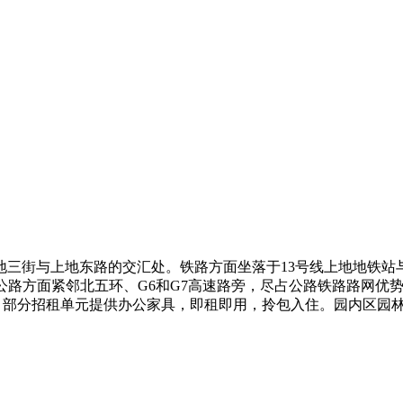
地三街与上地东路的交汇处。铁路方面坐落于13号线上地地铁站
公路方面紧邻北五环、G6和G7高速路旁，尽占公路铁路路网优
构，部分招租单元提供办公家具，即租即用，拎包入住。园内区园林