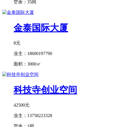
空余：
35间
金泰国际大厦
8元
业主：
18600197790
面积：
3000㎡
科技寺创业空间
42500元
业主：
13758223328
空余：
1间