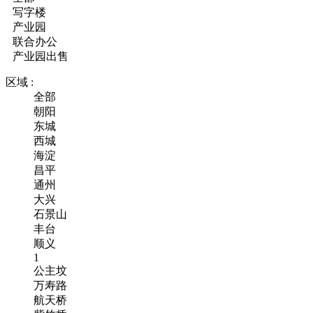
写字楼
产业园
联合办公
产业园出售
区域 :
全部
朝阳
东城
西城
海淀
昌平
通州
大兴
石景山
丰台
顺义
1
公主坟
万寿路
航天桥