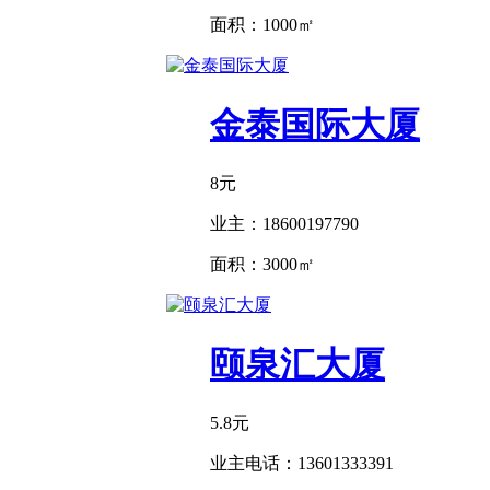
面积：
1000㎡
金泰国际大厦
8
元
业主：
18600197790
面积：
3000㎡
颐泉汇大厦
5.8
元
业主电话：
13601333391