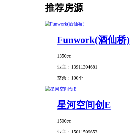
推荐房源
Funwork(酒仙桥)
1350
元
业主：
13911394681
空余：
100个
星河空间创E
1500
元
业主：
15011599653