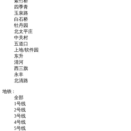
紫竹桥
四季青
玉泉路
白石桥
牡丹园
北太平庄
中关村
五道口
上地/软件园
东升
清河
西三旗
永丰
北清路
地铁 :
全部
1号线
2号线
3号线
4号线
5号线