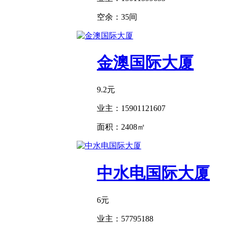
空余：
35间
金澳国际大厦
9.2
元
业主：
15901121607
面积：
2408㎡
中水电国际大厦
6
元
业主：
57795188