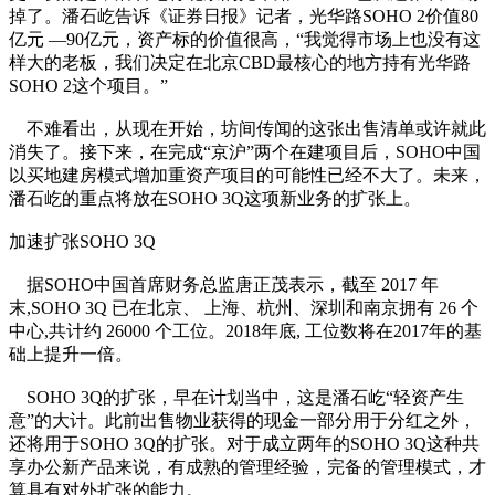
掉了。潘石屹告诉《证券日报》记者，光华路SOHO 2价值80
亿元 —90亿元，资产标的价值很高，“我觉得市场上也没有这
样大的老板，我们决定在北京CBD最核心的地方持有光华路
SOHO 2这个项目。”
不难看出，从现在开始，坊间传闻的这张出售清单或许就此
消失了。接下来，在完成“京沪”两个在建项目后，SOHO中国
以买地建房模式增加重资产项目的可能性已经不大了。未来，
潘石屹的重点将放在SOHO 3Q这项新业务的扩张上。
加速扩张SOHO 3Q
据SOHO中国首席财务总监唐正茂表示，截至 2017 年
末,SOHO 3Q 已在北京、 上海、杭州、深圳和南京拥有 26 个
中心,共计约 26000 个工位。2018年底, 工位数将在2017年的基
础上提升一倍。
SOHO 3Q的扩张，早在计划当中，这是潘石屹“轻资产生
意”的大计。此前出售物业获得的现金一部分用于分红之外，
还将用于SOHO 3Q的扩张。对于成立两年的SOHO 3Q这种共
享办公新产品来说，有成熟的管理经验，完备的管理模式，才
算具有对外扩张的能力。