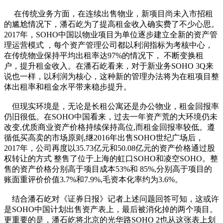
在传统业务方面，在连续出售物业，新项目尚未入市招租
的尴尬情况下，潘石屹为了提高租金收入确实费了不少心思。
2017年，SOHO中国以物业项目为单位逐步建立全新的资产管
理运营模式 ，每个资产管理公司都以利润指标为考核中心，
在传统物业保持平均出租率达97%的情况下， 不断变换租
户，提升租金收入。在潘石屹看来，对于新业务SOHO 3Q来
说也一样，以利润为核心，这种新的管理办法将为在租项目整
体出租率和租金水平带来稳步提升。
但现实环境是，无论是长租公寓还是办公物业，租金回报率
仍旧很低。在SOHO中国看来，过去一年资产荒的大环境仍未
改变,优质商业资产价格持续保持高位,而租金回报率较低。遵
循低买高卖的市场原则,继2016年出售SOHO世纪广场后，
2017年，公司再度以35.73亿元和50.08亿元的资产价格通过股
权转让的方式 整售了位于上海的虹口SOHO和凌空SOHO。整
售的资产价格分别高于项目成本53%和 85%,分别高于项目的
账面重评价价值3.7%和7.9%,毛资本化率约为3.6%。
结合潘石屹对《证券日报》记者上述问题回答可知，这或许
是SOHO中国计划出售资产表上，最后被消化掉的两个项目。
更重要的是，潘石屹将北京的光华路SOHO 2也从这张表上划