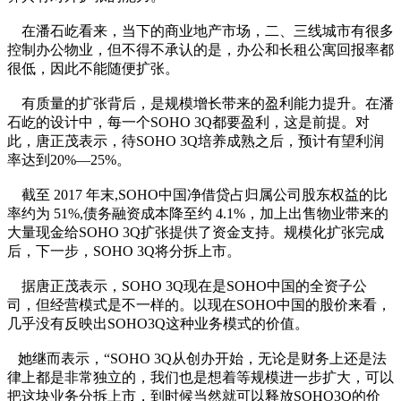
在潘石屹看来，当下的商业地产市场，二、三线城市有很多
控制办公物业，但不得不承认的是，办公和长租公寓回报率都
很低，因此不能随便扩张。
有质量的扩张背后，是规模增长带来的盈利能力提升。在潘
石屹的设计中，每一个SOHO 3Q都要盈利，这是前提。对
此，唐正茂表示，待SOHO 3Q培养成熟之后，预计有望利润
率达到20%—25%。
截至 2017 年末,SOHO中国净借贷占归属公司股东权益的比
率约为 51%,债务融资成本降至约 4.1%，加上出售物业带来的
大量现金给SOHO 3Q扩张提供了资金支持。规模化扩张完成
后，下一步，SOHO 3Q将分拆上市。
据唐正茂表示，SOHO 3Q现在是SOHO中国的全资子公
司，但经营模式是不一样的。以现在SOHO中国的股价来看，
几乎没有反映出SOHO3Q这种业务模式的价值。
她继而表示，“SOHO 3Q从创办开始，无论是财务上还是法
律上都是非常独立的，我们也是想着等规模进一步扩大，可以
把这块业务分拆上市，到时候当然就可以释放SOHO3Q的价