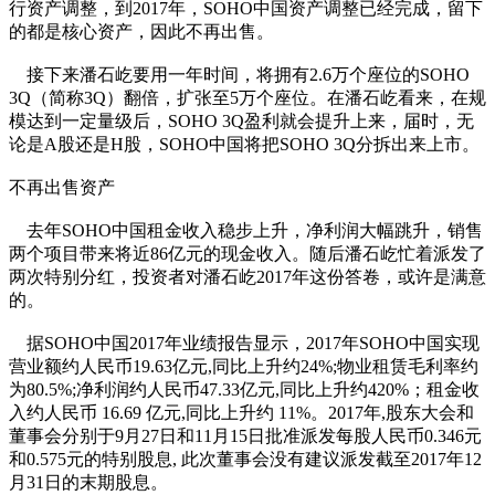
行资产调整，到2017年，SOHO中国资产调整已经完成，留下
的都是核心资产，因此不再出售。
接下来潘石屹要用一年时间，将拥有2.6万个座位的SOHO
3Q（简称3Q）翻倍，扩张至5万个座位。在潘石屹看来，在规
模达到一定量级后，SOHO 3Q盈利就会提升上来，届时，无
论是A股还是H股，SOHO中国将把SOHO 3Q分拆出来上市。
不再出售资产
去年SOHO中国租金收入稳步上升，净利润大幅跳升，销售
两个项目带来将近86亿元的现金收入。随后潘石屹忙着派发了
两次特别分红，投资者对潘石屹2017年这份答卷，或许是满意
的。
据SOHO中国2017年业绩报告显示，2017年SOHO中国实现
营业额约人民币19.63亿元,同比上升约24%;物业租赁毛利率约
为80.5%;净利润约人民币47.33亿元,同比上升约420%；租金收
入约人民币 16.69 亿元,同比上升约 11%。2017年,股东大会和
董事会分别于9月27日和11月15日批准派发每股人民币0.346元
和0.575元的特别股息, 此次董事会没有建议派发截至2017年12
月31日的末期股息。