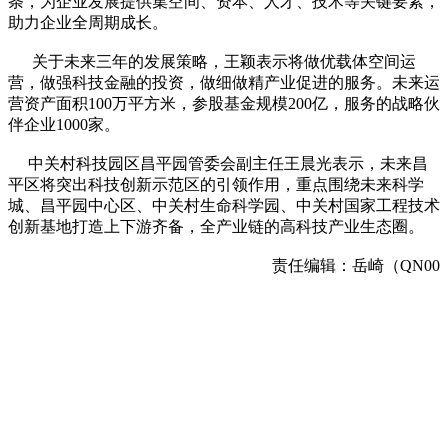
条，为企业发展提供集空间、资本、人才、技术等关键要素，
助力企业全周期成长。
关于未来三年的发展策略，王颖表示将做优载体空间运
营，做强科技金融的投资，做细做精产业促进的服务。未来运
营资产面积100万平方米，参股基金规模200亿，服务的战略伙
伴企业1000家。
中关村科技园区昌平园管委会副主任王晨光表示，未来昌
平区将突出科技创新示范区的引领作用，重点围绕未来科学
城、昌平园中心区、中关村生命科学园、中关村国家工程技术
创新基地打造上下游齐备，全产业链的高科技产业生态圈。
责任编辑：岳崎（QN00