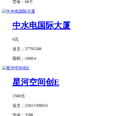
空余：
60个
中水电国际大厦
6元
业主：
57795188
面积：
1000㎡
星河空间创E
1500元
业主：
15011599653
空余：
35间