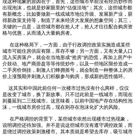
现这种现象的原因在于，首先，这些城市早前没有经历炒作而
出现泡沫，也就是炒家眼里的“估值洼地”；其次，这些城市都
有新概念，比如要做新一线或城市地位升级、发展新产业，获
得新政策支持等，制造了未来经济大发展的想象空间；其三，
关键的一点是，这些城市都在抢人才，抢人才往往配合购房资
格与优惠，从而涌入大量购房者。
在这种格局下，一方面，由于行政调控政策实施造成某些
城市可能住房供应有限，库存不够；另一方面，又有大量人口
流入买房落户，就会在当地形成“抢房”的恐慌，再加上房产中
介鼓动、地产商捂盘等等传统炒作，以及一些地区限价造成一
二手房价倒挂，刺激人们蜂拥摇号，就会制造一种整体上的房
价上涨预期并刺激人们积极参与购房，形成新的恶性循环。
这其实和中国此前任何一次楼市过热没有什么两样，仅仅
是改变了城市，换了新故事。只不过此前是一线城市，而现在
则蔓延到二三线城市。这意味着，以前中国地产存在结构性泡
沫，一线城市房价过高，现在则存在泡沫化扩大的风险。
在严格调控的背景下，某些城市依然出现楼市过热现象，
说明调控还待加强。并不是说这些城市没有遵守调控政策，而
是绕过调控政策刺激楼市。其本质就是希望去库存，吸引城市