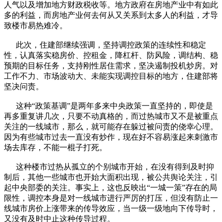
人气以及增加地方财政税收等。地方政府在房地产业中有如此
多的利益，而房地产业何去何从又关系到太多人的利益，才导
致楼市易热难冷。
此次，住建部继续强调，坚持调控政策的连续性和稳定
性，认真落实稳房价、控租金，降杠杆、防风险，调结构、稳
预期的目标任务，支持刚性居住需求，坚决遏制投机炒房。对
工作不力、市场波动大、未能实现调控目标的地方，住建部将
坚决问责。
这种“政策基调”是两年多来中央政策一直坚持的，即使是
再多重复讲几次，只要不动真格的，而过热城市又不是被重点
关注的一线城市，那么，就可能存在躲过被问责的侥幸心理。
因为有些城市过去一直没有炒作，现在好不容易涨起来刺激市
场去库存，不能一棍子打死。
这种楼市过热从孤立的个别城市开始，在没有得到及时抑
制后，其他一些城市也开始大面积出现，被公共舆论关注，引
起中央部委的关注。事实上，这也反映出“一城一策”存在的局
限性，调控本身是对一线城市进行严厉的打压，但没有防止一
线城市房价上涨带来的传导效应，当一级一级地向下传导时，
又没有及时中止这种传导过程。