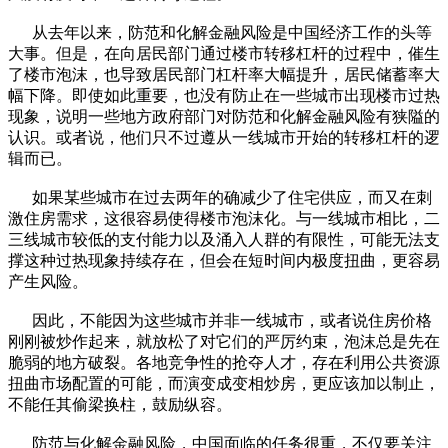
从去年以来，防范和化解金融风险是中国经济工作的头等
大事。但是，在向居民部门通过楼市转移杠杆的过程中，催生
了楼市泡沫，也导致居民部门杠杆率大幅提升，居民储蓄率大
幅下降。即使如此重要，也没有防止在一些城市出现楼市过热
现象，说明一些地方政府部门对防范和化解金融风险有狭隘的
认识。或者说，他们只不过遵从一线城市开始的转移杠杆的逻
辑而已。
如果某些城市在过去两年的确减少了住宅供应，而又在刺
激住房需求，这很容易使得楼市泡沫化。与一线城市相比，二
三线城市较低的支付能力以及涌入人群的有限性，可能无法支
撑这种过热现象持续存在，但会在短时间内极度扭曲，更容易
产生风险。
因此，不能因为这些城市并非一线城市，或者说住房价格
刚刚被炒作起来，就放松了对它们的严厉约束，泡沫总是先在
脆弱的地方破裂。各地竞争性的抢夺人才，存在利用公共资源
扭曲市场配置的可能，而演变成变相炒房，更应该加以制止，
不能任其偷梁换柱，鼓励纵容。
防范与化解金融风险，中国面临的任务很重，不仅要关注