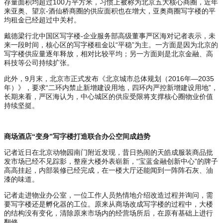
存量面积均超过100万平方米，习惯上被称为北京五大核心商圈，近年
来亚奥、望京-酒仙桥商圈的供应面积也在增大，亚奥商圈写字楼的平
均租金已经超过中关村。
戴德梁行北中国区写字楼-企业服务部高级董事严区海对记者表示，未
来一段时间，核心区的写字楼租金以“平稳”为主。一方面是因为北京的
写字楼供应量逐年释放，相对比较平均；另一方面则是北京金融、高
科技等公司持续扩张。
此外，9月末，北京市正式发布《北京城市总体规划（2016年—2035
年）》，要求“二环内禁止新增建设用地，四环内严控新增建设用地”，
长期来看，严区海认为，中心城区的供应受限将支撑核心圈物业价值
持续坚挺。
商场酒店“变身”写字楼打造联合办公空间成趋势
记者近日在北京动物园南门附近发现，昔日热闹的天皓成服装商品批
发市场已经不见踪影，整座大楼外表崭新，“宝蓝金融创新中心”的牌子
高高挂起，内部装修已经完成，在一楼大厅还能闻到一阵阵石灰、油
漆的味道。
记者走进物业办公室，一位工作人员热情地介绍改造过程并询问，需
要写字楼还是孵化器的工位。原来从商场改成写字楼的过程中，大楼
的结构没有变化，清除原来市场内的经营场所后，在原有基础上进行
翻修。