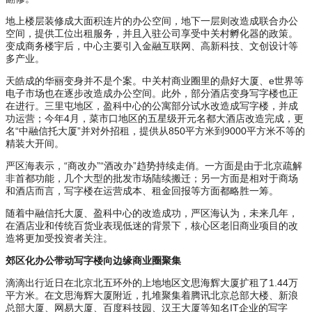
地上楼层装修成大面积连片的办公空间，地下一层则改造成联合办公
空间，提供工位出租服务，并且入驻公司享受中关村孵化器的政策。
变成商务楼宇后，中心主要引入金融互联网、高新科技、文创设计等
多产业。
天皓成的华丽变身并不是个案。中关村商业圈里的鼎好大厦、e世界等
电子市场也在逐步改造成办公空间。此外，部分酒店变身写字楼也正
在进行。三里屯地区，盈科中心的公寓部分试水改造成写字楼，并成
功运营；今年4月，菜市口地区的五星级开元名都大酒店改造完成，更
名“中融信托大厦”并对外招租，提供从850平方米到9000平方米不等的
精装大开间。
严区海表示，“商改办”“酒改办”趋势持续走俏。一方面是由于北京疏解
非首都功能，几个大型的批发市场陆续搬迁；另一方面是相对于商场
和酒店而言，写字楼在运营成本、租金回报等方面都略胜一筹。
随着中融信托大厦、盈科中心的改造成功，严区海认为，未来几年，
在酒店业和传统百货业表现低迷的背景下，核心区老旧商业项目的改
造将更加受投资者关注。
郊区化办公带动写字楼向边缘商业圈聚集
滴滴出行近日在北京北五环外的上地地区文思海辉大厦扩租了1.44万
平方米。在文思海辉大厦附近，扎堆聚集着腾讯北京总部大楼、新浪
总部大厦、网易大厦、百度科技园、汉王大厦等知名IT企业的写字