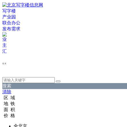
写字楼
产业园
联合办公
发布需求
北 京
搜索
清除
区 域
地 铁
面 积
价 格
全北京