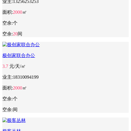
业主:
13256253253
面积:
2000
㎡
空余:
个
空余:
20
间
极创家联合办公
3.7
元/天/㎡
业主:
18310094199
面积:
2000
㎡
空余:
个
空余:
间