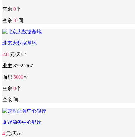
空余:
0
个
空余:
37
间
北京大数据基地
2.8
元/天/㎡
业主:
87925567
面积:
5000
㎡
空余:
0
个
空余:
间
龙冠商务中心银座
4
元/天/㎡