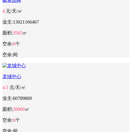
极客丛林
4
元/天/㎡
业主:
13021166467
面积:
3565
㎡
空余:
0
个
空余:
间
龙域中心
4.5
元/天/㎡
业主:
60789869
面积:
20000
㎡
空余:
0
个
空余:
间