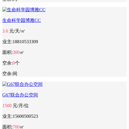
生命科学园博雅CC
3.6
元/天/㎡
业主:
18810533309
面积:
300
㎡
空余:
0
个
空余:
间
G67联合办公空间
1500
元/月/位
业主:
15600500523
面积:
700
㎡