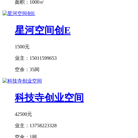
面积：
1000㎡
星河空间创E
1500元
业主：
15011599653
空余：
35间
科技寺创业空间
42500元
业主：
13758223328
空余：
1间